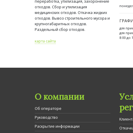
переработка, утилизация, захоронение
понедель
отходов. Сбор и утилизация
медицинских отходов. Откачка жидких
отходов. Вывоз строительного мусора и
ГРАФИ
крупногабаритных отходов.
для при
Раздельный сбор отходов.
для при
8:00 до 
карта сайта
О компании
Ус
ре
Об операторе
Руководство
Клиент
Раскрытие информации
Откачк