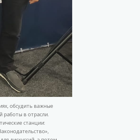
ях, обсудить важные
 работы в отрасли.
ические станции:
Законодательство»,
ля дискуссий, а потом