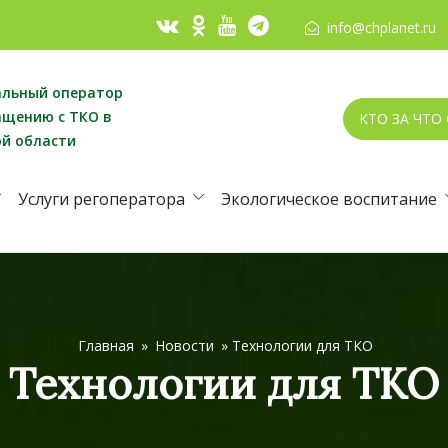
info@chplanet.ru
альный оператор
ащению с ТКО в
КТО ЗА ЧТО
ой области
Услуги регоператора
Экологическое воспитание
Главная
»
Новости
»
Технологии для ТКО
Технологии для ТКО