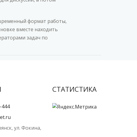
овременный формат работы,
новке вместе находить
ераторами задач по
Ы
СТАТИСТИКА
-444
et.ru
рянск, ул. Фокина,