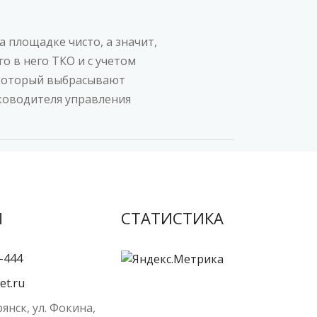
 площадке чисто, а значит,
о в него ТКО и с учетом
 который выбрасывают
уководителя управления
Ы
СТАТИСТИКА
-444
et.ru
рянск, ул. Фокина,