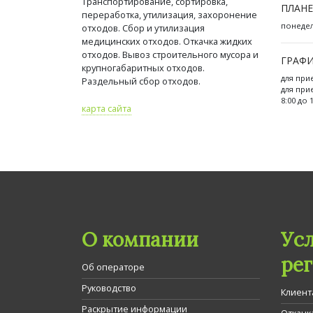
Транспортирование, сортировка,
ПЛАНЕ
переработка, утилизация, захоронение
понедель
отходов. Сбор и утилизация
медицинских отходов. Откачка жидких
отходов. Вывоз строительного мусора и
ГРАФИ
крупногабаритных отходов.
для при
Раздельный сбор отходов.
для при
8:00 до 
карта сайта
О компании
Ус
ре
Об операторе
Руководство
Клиент
Раскрытие информации