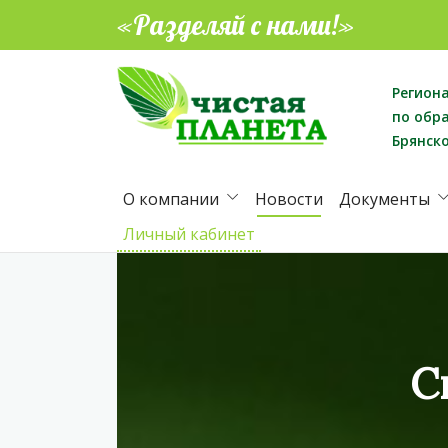
«Разделяй с нами!»
Регион
по обр
Брянск
О компании
Новости
Документы
Личный кабинет
С