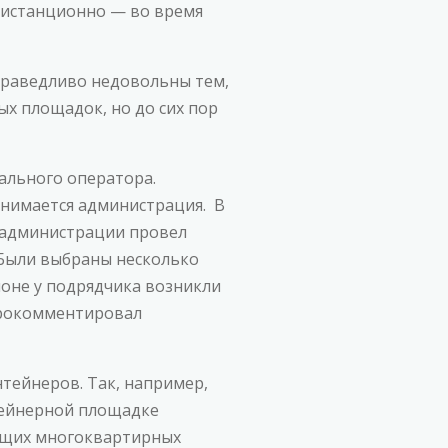
 дистанционно — во время
праведливо недовольны тем,
ых площадок, но до сих пор
ального оператора.
анимается администрация. В
 администрации провел
 Были выбраны несколько
йоне у подрядчика возникли
 прокомментировал
тейнеров. Так, например,
нтейнерной площадке
оящих многоквартирных