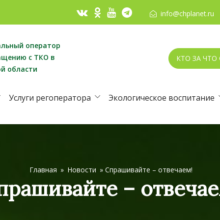
info@chplanet.ru
альный оператор
ащению с ТКО в
КТО ЗА ЧТО
ой области
Услуги регоператора
Экологическое воспитание
Главная
»
Новости
»
Спрашивайте – отвечаем!
прашивайте – отвечае