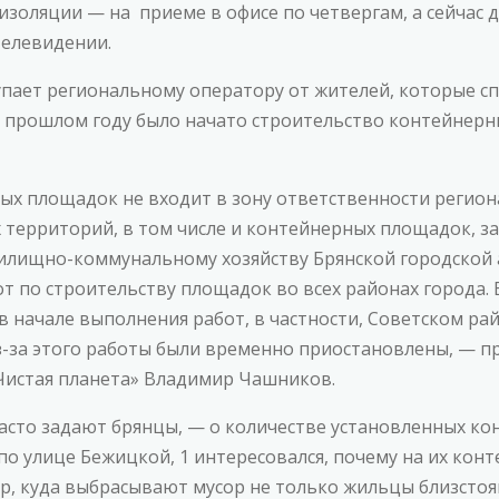
золяции — на приеме в офисе по четвергам, а сейчас
телевидении.
упает региональному оператору от жителей, которые с
в прошлом году было начато строительство контейнерн
х площадок не входит в зону ответственности регион
 территорий, в том числе и контейнерных площадок, з
илищно-коммунальному хозяйству Брянской городской
т по строительству площадок во всех районах города.
в начале выполнения работ, в частности, Советском ра
Из-за этого работы были временно приостановлены, —
Чистая планета» Владимир Чашников.
асто задают брянцы, — о количестве установленных кон
 по улице Бежицкой, 1 интересовался, почему на их ко
ер, куда выбрасывают мусор не только жильцы близст