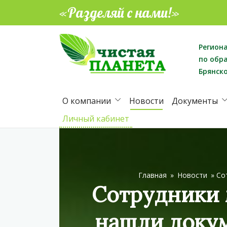
«Разделяй с нами!»
Регион
по обр
Брянск
О компании
Новости
Документы
Личный кабинет
Главная
»
Новости
»
Со
Сотрудники 
нашли докум