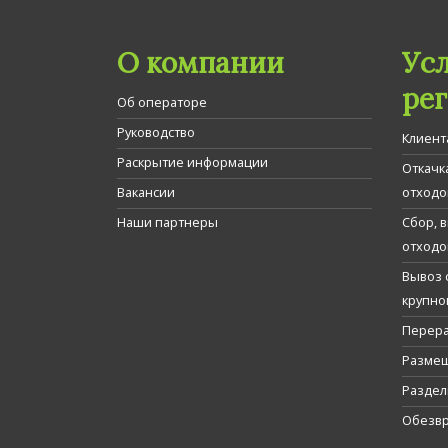
О компании
Ус
ре
Об операторе
Руководство
Клиент
Раскрытие информации
Откачк
Вакансии
отходо
Наши партнеры
Сбор, 
отходо
Вывоз 
крупно
Перера
Размещ
Раздел
Обезвр