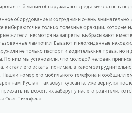
ировочной линии обнаруживают среди мусора не в перв
енное оборудование и сотрудники очень внимательно и
ке выбираются не только полезные фракции, которые ид
рые жители, несмотря на запреты, выбрасывают вместе
льзованные лампочки. Бывают и неожиданные находки, 
аружили не только паспорт и водительские права, но и
. По ним мы установили, что молодой человек приписа
а, и стали его искать, понимая, в каком затруднительн
т. Нашли номер его мобильного телефона и сообщили ему
арен нам. Руслан, так зовут курсанта, уже вернулся пос
риехать не может, их заберут у нас его родители, кот
на Олег Тимофеев