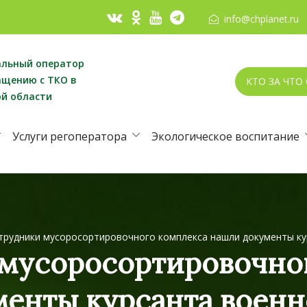
info@chplanet.ru
альный оператор
ащению с ТКО в
КТО ЗА ЧТО
ой области
Услуги регоператора
Экологическое воспитание
трудники мусоросортировочного комплекса нашли документы ку
мусоросортировочно
енты курсанта воен