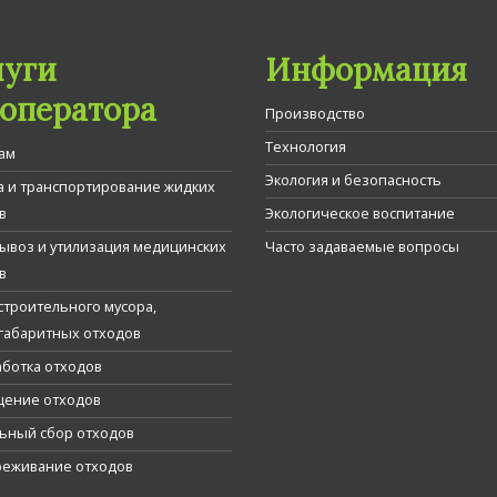
луги
Информация
гоператора
Производство
Технология
ам
Экология и безопасность
а и транспортирование жидких
в
Экологическое воспитание
вывоз и утилизация медицинских
Часто задаваемые вопросы
в
строительного мусора,
габаритных отходов
ботка отходов
ение отходов
ьный сбор отходов
еживание отходов