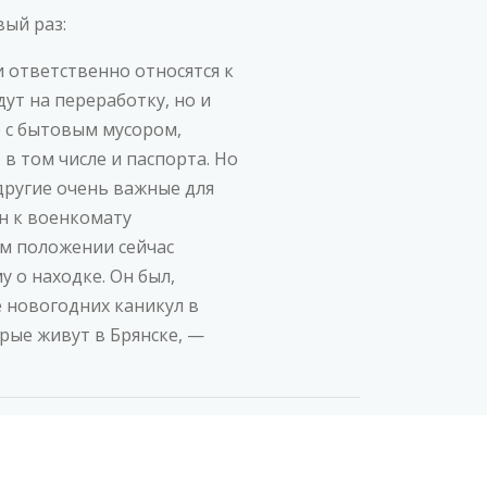
ый раз:
 ответственно относятся к
ут на переработку, но и
 с бытовым мусором,
в том числе и паспорта. Но
 другие очень важные для
н к военкомату
ом положении сейчас
 о находке. Он был,
ле новогодних каникул в
орые живут в Брянске, —