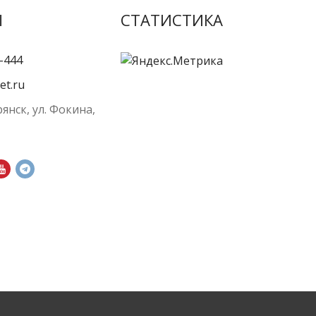
Ы
СТАТИСТИКА
-444
et.ru
рянск, ул. Фокина,