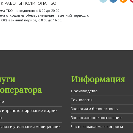
К РАБОТЫ ПОЛИГОНА ТБО
ема ТКО – ежедневно с 8:00 до 20:00
ема отходов на обезвреживание – в летний период: с
17:00; в зимний период: с 8:00 до 16.00.
луги
Информация
гоператора
Производство
Технология
ам
Экология и безопасность
а и транспортирование жидких
в
Экологическое воспитание
вывоз и утилизация медицинских
Часто задаваемые вопросы