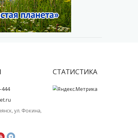
Ы
СТАТИСТИКА
-444
et.ru
рянск, ул. Фокина,