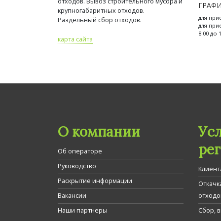
отходов. Вывоз строительного мусора и
ГРАФИ
крупногабаритных отходов.
для при
Раздельный сбор отходов.
для при
8:00 до 
карта сайта
О компании
Ус
ре
Об операторе
Руководство
Клиент
Раскрытие информации
Откачк
Вакансии
отходо
Наши партнеры
Сбор, 