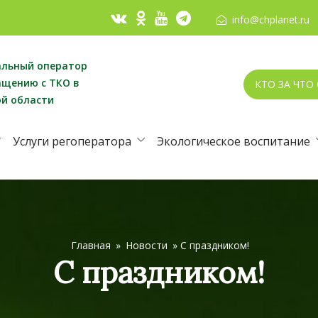
info@chplanet.ru
альный оператор
ащению с ТКО в
КТО ЗА ЧТО
ой области
Услуги регоператора
Экологическое воспитание
Главная
»
Новости
»
С праздником!
С праздником!