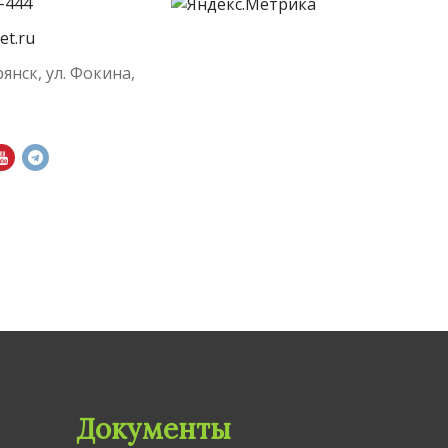
-444
et.ru
рянск, ул. Фокина,
Документы