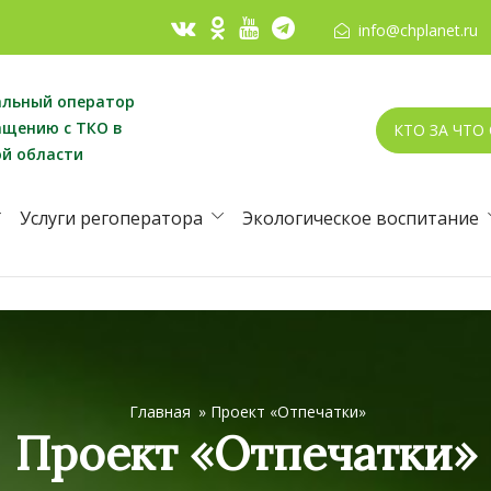
info@chplanet.ru
альный оператор
ащению с ТКО в
КТО ЗА ЧТО
ой области
Услуги регоператора
Экологическое воспитание
Главная
»
Проект «Отпечатки»
Проект «Отпечатки»