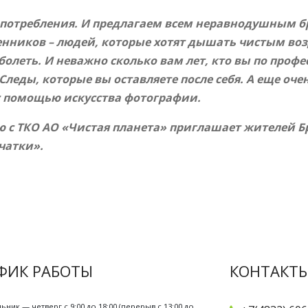
 потребления. И предлагаем всем неравнодушным б
нников – людей, которые хотят дышать чистым воз
олеть. И неважно сколько вам лет, кто вы по профе
 Следы, которые вы оставляете после себя. А еще 
с помощью искусства фотографии.
с ТКО АО «Чистая планета» приглашает жителей Бр
ечатки».
ФИК РАБОТЫ
КОНТАКТ
ьник — четверг с 9:00 до 18:00 (перерыв с 13:00 до