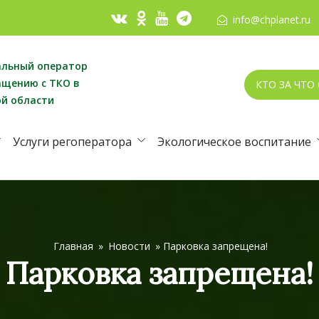
info@chplanet.ru
альный оператор
ащению с ТКО в
КТО ЗА ЧТО
ой области
Услуги регоператора
Экологическое воспитание
Главная
»
Новости
»
Парковка запрещена!
Парковка запрещена!