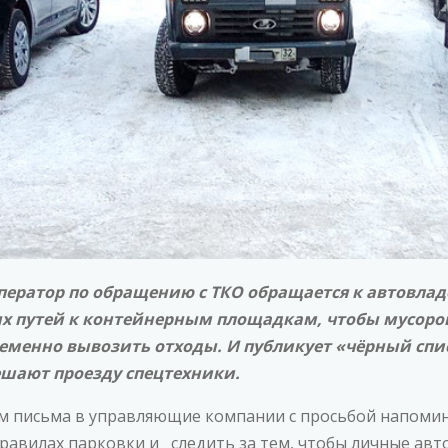
ератор по обращению с ТКО обращается к автовлад
х путей к контейнерным площадкам, чтобы мусоро
ременно вывозить отходы. И публикует «чёрный спис
шают проезду спецтехники.
м письма в управляющие компании с просьбой напоми
равилах парковки и следить за тем, чтобы личные ав