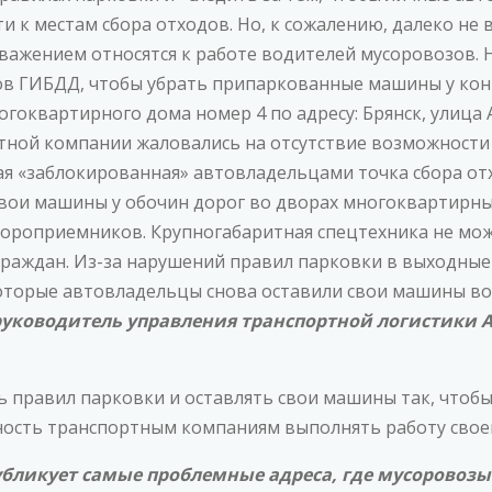
и к местам сбора отходов. Но, к сожалению, далеко не
важением относятся к работе водителей мусоровозов. 
в ГИБДД, чтобы убрать припаркованные машины у ко
оквартирного дома номер 4 по адресу: Брянск, улица А.
тной компании жаловались на отсутствие возможности 
ная «заблокированная» автовладельцами точка сбора от
вои машины у обочин дорог во дворах многоквартирны
ороприемников. Крупногабаритная спецтехника не може
раждан. Из-за нарушений правил парковки в выходные 
оторые автовладельцы снова оставили свои машины во 
руководитель управления транспортной логистики А
 правил парковки и оставлять свои машины так, чтоб
ность транспортным компаниям выполнять работу свое
бликует самые проблемные адреса, где мусоровозы 