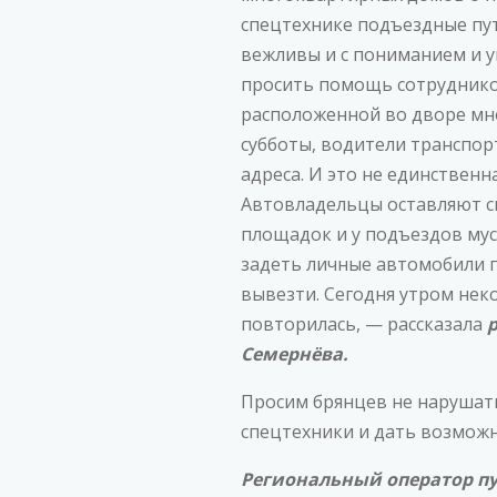
спецтехнике подъездные пут
вежливы и с пониманием и у
просить помощь сотруднико
расположенной во дворе мног
субботы, водители транспор
адреса. И это не единствен
Автовладельцы оставляют с
площадок и у подъездов мус
задеть личные автомобили г
вывезти. Сегодня утром нек
повторилась, — рассказала
Семернёва.
Просим брянцев не нарушать
спецтехники и дать возмож
Региональный оператор пу