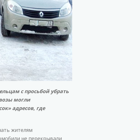
ельцам с просьбой убрать
возы могли
ок» адресов, где
нать жителям
томобили не перекрывали