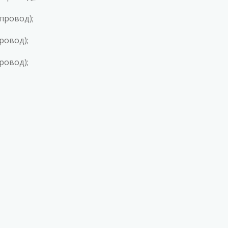
опровод);
провод);
провод);