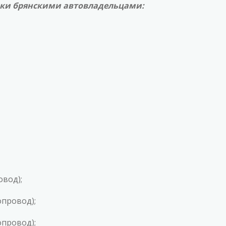
ки брянскими автовладельцами:
овод);
опровод);
опровод);