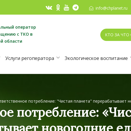
info@chplanet.ru
альный оператор
ащению с ТКО в
КТО ЗА ЧТО
ой области
Услуги регоператора
Экологическое воспитание
тветственное потребление: "Чистая планета" перерабатывает н
ое потребление: «Чис
тывает новогодние ел