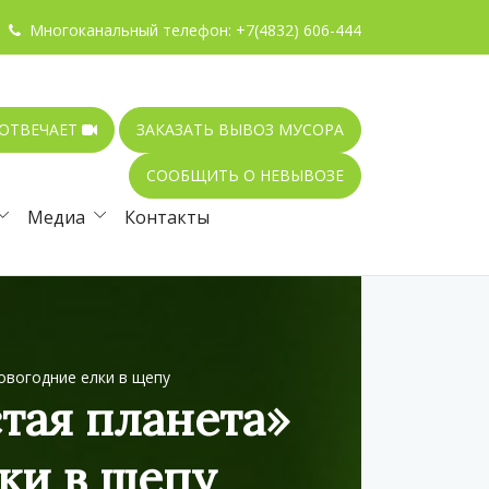
Многоканальный телефон:
+7(4832) 606-444
 ОТВЕЧАЕТ
ЗАКАЗАТЬ ВЫВОЗ МУСОРА
СООБЩИТЬ О НЕВЫВОЗЕ
Медиа
Контакты
овогодние елки в щепу
тая планета»
ки в щепу