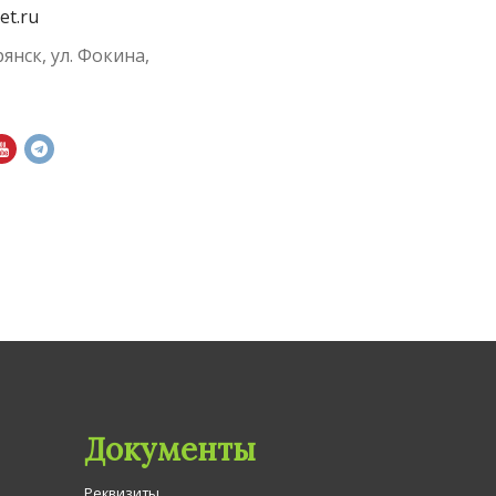
et.ru
рянск, ул. Фокина,
Документы
Реквизиты