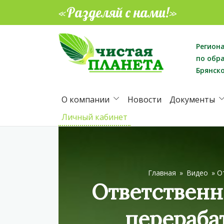
«Разделяй с нами!»
Регион
по обр
Брянск
О компании
Новости
Документы
Личный кабинет
Главная
»
Видео
»
О
Ответственн
перераба