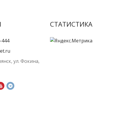
Ы
СТАТИСТИКА
-444
et.ru
рянск, ул. Фокина,