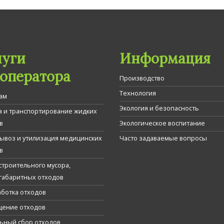
луги
Информация
гоператора
Производство
Технология
ам
Экология и безопасность
а и транспортирование жидких
в
Экологическое воспитание
вывоз и утилизация медицинских
Часто задаваемые вопросы
в
строительного мусора,
габаритных отходов
ботка отходов
ение отходов
ьный сбор отходов