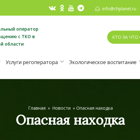
info@chplanet.ru
альный оператор
ащению с ТКО в
КТО ЗА ЧТО
ой области
Услуги регоператора
Экологическое воспитание
Главная
»
Новости
»
Опасная находка
Опасная находка