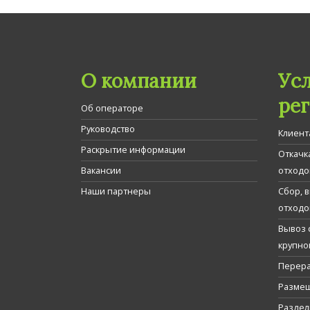
О компании
Ус
ре
Об операторе
Руководство
Клиент
Раскрытие информации
Откачк
Вакансии
отходо
Наши партнеры
Сбор, 
отходо
Вывоз 
крупно
Перера
Размещ
Раздел