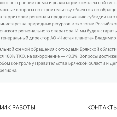
али о построении схемы и реализации комплексной сис
и важные вопросы по строительству объектов по обращ
 территории региона и предоставлению субсидии на эт
инистерства природных ресурсов и экологии Российск
нского регионального оператора. И мы будем стараться
е генеральный директор АО «Чистая планета» Владимир
альной схемой обращения с отходами Брянской области с
ся 100% ТКО, на захоронение — 48,3%. Вопросы достиж
собом контроле у Правительства Брянской области и Д
региона.
ФИК РАБОТЫ
КОНТАКТ