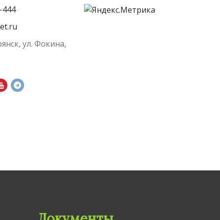
-444
et.ru
рянск, ул. Фокина,
Документы