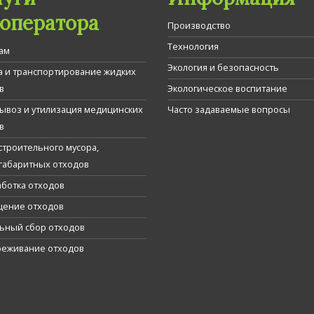
гоператора
Производство
Технология
ам
Экология и безопасность
а и транспортирование жидких
в
Экологическое воспитание
вывоз и утилизация медицинских
Часто задаваемые вопросы
в
строительного мусора,
габаритных отходов
ботка отходов
ение отходов
ьный сбор отходов
еживание отходов