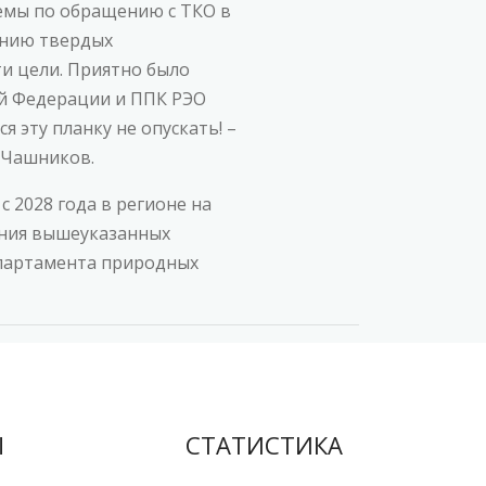
темы по обращению с ТКО в
ению твердых
и цели. Приятно было
ой Федерации и ППК РЭО
 эту планку не опускать! –
 Чашников.
 2028 года в регионе на
ения вышеуказанных
епартамента природных
Ы
СТАТИСТИКА