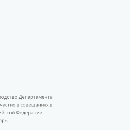
оводство Департамента
участие в совещаниях в
сийской Федерации
р».