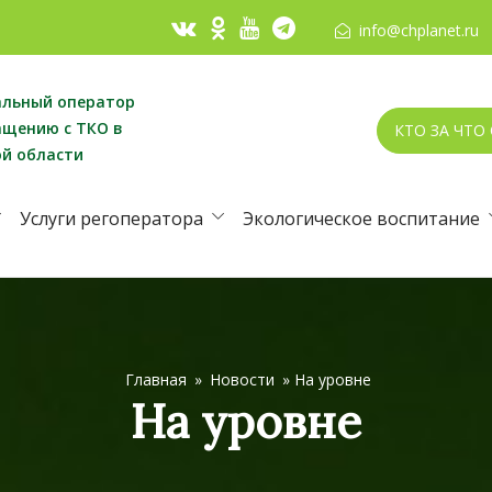
info@chplanet.ru
альный оператор
ащению с ТКО в
КТО ЗА ЧТО
ой области
Услуги регоператора
Экологическое воспитание
Главная
»
Новости
»
На уровне
На уровне