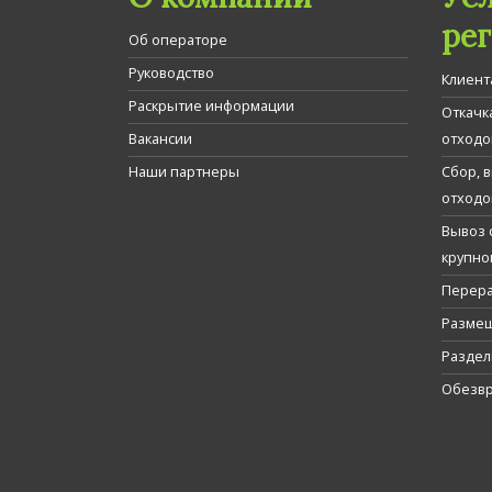
ре
Об операторе
Руководство
Клиент
Раскрытие информации
Откачк
Вакансии
отходо
Наши партнеры
Сбор, 
отходо
Вывоз 
крупно
Перера
Размещ
Раздел
Обезвр