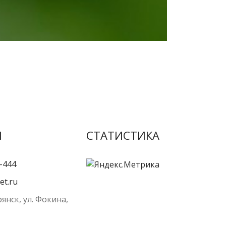
Ы
СТАТИСТИКА
-444
et.ru
рянск, ул. Фокина,