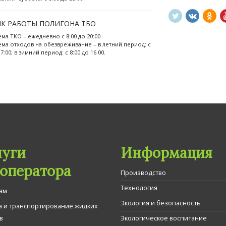
К РАБОТЫ ПОЛИГОНА ТБО
ема ТКО – ежедневно с 8:00 до 20:00
ема отходов на обезвреживание – в летний период: с
17:00; в зимний период: с 8:00 до 16.00.
луги
Информация
гоператора
Производство
Технология
ам
Экология и безопасность
а и транспортирование жидких
в
Экологическое воспитание