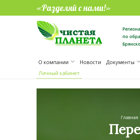
«Разделяй с нами!»
Регион
по обр
Брянск
О компании
Новости
Документы
Личный кабинет
Главная
Пере