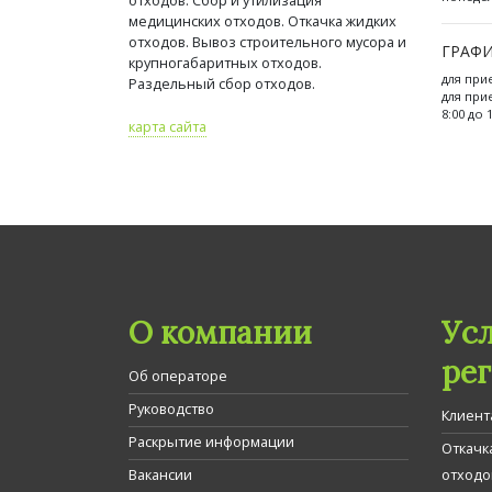
отходов. Сбор и утилизация
медицинских отходов. Откачка жидких
отходов. Вывоз строительного мусора и
ГРАФИ
крупногабаритных отходов.
для при
Раздельный сбор отходов.
для при
8:00 до 
карта сайта
О компании
Ус
ре
Об операторе
Руководство
Клиент
Раскрытие информации
Откачк
Вакансии
отходо