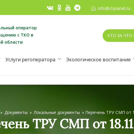
info@chplanet.ru
альный оператор
ащению с ТКО в
КТО ЗА ЧТО
ой области
Услуги регоператора
Экологическое воспитание
»
Документы
»
Локальные документы
»
Перечень ТРУ СМП от 1
чень ТРУ СМП от 18.11